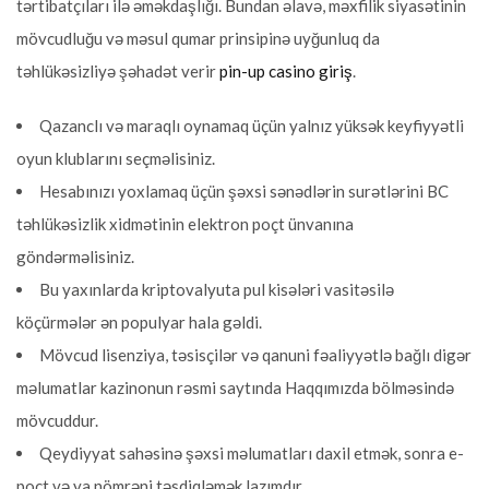
tərtibatçıları ilə əməkdaşlığı. Bundan əlavə, məxfilik siyasətinin
mövcudluğu və məsul qumar prinsipinə uyğunluq da
təhlükəsizliyə şəhadət verir
pin-up casino giriş
.
Qazanclı və maraqlı oynamaq üçün yalnız yüksək keyfiyyətli
oyun klublarını seçməlisiniz.
Hesabınızı yoxlamaq üçün şəxsi sənədlərin surətlərini BC
təhlükəsizlik xidmətinin elektron poçt ünvanına
göndərməlisiniz.
Bu yaxınlarda kriptovalyuta pul kisələri vasitəsilə
köçürmələr ən populyar hala gəldi.
Mövcud lisenziya, təsisçilər və qanuni fəaliyyətlə bağlı digər
məlumatlar kazinonun rəsmi saytında Haqqımızda bölməsində
mövcuddur.
Qeydiyyat sahəsinə şəxsi məlumatları daxil etmək, sonra e-
poçt və ya nömrəni təsdiqləmək lazımdır.