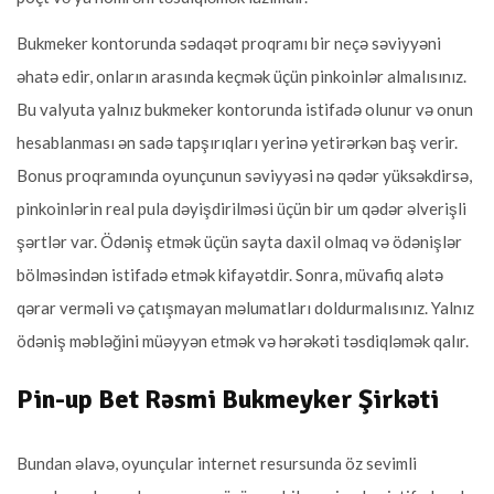
Bukmeker kontorunda sədaqət proqramı bir neçə səviyyəni
əhatə edir, onların arasında keçmək üçün pinkoinlər almalısınız.
Bu valyuta yalnız bukmeker kontorunda istifadə olunur və onun
hesablanması ən sadə tapşırıqları yerinə yetirərkən baş verir.
Bonus proqramında oyunçunun səviyyəsi nə qədər yüksəkdirsə,
pinkoinlərin real pula dəyişdirilməsi üçün bir um qədər əlverişli
şərtlər var. Ödəniş etmək üçün sayta daxil olmaq və ödənişlər
bölməsindən istifadə etmək kifayətdir. Sonra, müvafiq alətə
qərar verməli və çatışmayan məlumatları doldurmalısınız. Yalnız
ödəniş məbləğini müəyyən etmək və hərəkəti təsdiqləmək qalır.
Pin-up Bet Rəsmi Bukmeyker Şirkəti
Bundan əlavə, oyunçular internet resursunda öz sevimli