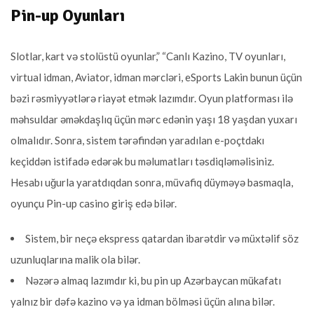
Pin-up Oyunları
Slotlar, kart və stolüstü oyunlar,” “Canlı Kazino, TV oyunları,
virtual idman, Aviator, idman mərcləri, eSports Lakin bunun üçün
bəzi rəsmiyyətlərə riayət etmək lazımdır. Oyun platforması ilə
məhsuldar əməkdaşlıq üçün mərc edənin yaşı 18 yaşdan yuxarı
olmalıdır. Sonra, sistem tərəfindən yaradılan e-poçtdakı
keçiddən istifadə edərək bu məlumatları təsdiqləməlisiniz.
Hesabı uğurla yaratdıqdan sonra, müvafiq düyməyə basmaqla,
oyunçu Pin-up casino giriş edə bilər.
Sistem, bir neçə ekspress qatardan ibarətdir və müxtəlif söz
uzunluqlarına malik ola bilər.
Nəzərə almaq lazımdır ki, bu pin up Azərbaycan mükafatı
yalnız bir dəfə kazino və ya idman bölməsi üçün alına bilər.