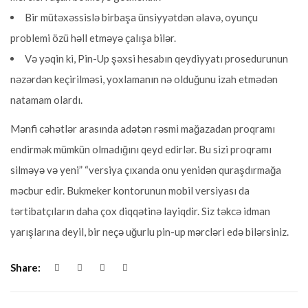
Bir mütəxəssislə birbaşa ünsiyyətdən əlavə, oyunçu
problemi özü həll etməyə çalışa bilər.
Və yəqin ki, Pin-Up şəxsi hesabın qeydiyyatı prosedurunun
nəzərdən keçirilməsi, yoxlamanın nə olduğunu izah etmədən
natamam olardı.
Mənfi cəhətlər arasında adətən rəsmi mağazadan proqramı
endirmək mümkün olmadığını qeyd edirlər. Bu sizi proqramı
silməyə və yeni” “versiya çıxanda onu yenidən quraşdırmağa
məcbur edir. Bukmeker kontorunun mobil versiyası da
tərtibatçıların daha çox diqqətinə layiqdir. Siz təkcə idman
yarışlarına deyil, bir neçə uğurlu pin-up mərcləri edə bilərsiniz.
Share: