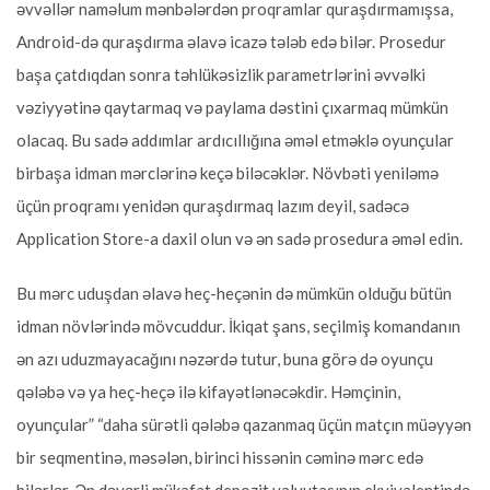
əvvəllər naməlum mənbələrdən proqramlar quraşdırmamışsa,
Android-də quraşdırma əlavə icazə tələb edə bilər. Prosedur
başa çatdıqdan sonra təhlükəsizlik parametrlərini əvvəlki
vəziyyətinə qaytarmaq və paylama dəstini çıxarmaq mümkün
olacaq. Bu sadə addımlar ardıcıllığına əməl etməklə oyunçular
birbaşa idman mərclərinə keçə biləcəklər. Növbəti yeniləmə
üçün proqramı yenidən quraşdırmaq lazım deyil, sadəcə
Application Store-a daxil olun və ən sadə prosedura əməl edin.
Bu mərc uduşdan əlavə heç-heçənin də mümkün olduğu bütün
idman növlərində mövcuddur. İkiqat şans, seçilmiş komandanın
ən azı uduzmayacağını nəzərdə tutur, buna görə də oyunçu
qələbə və ya heç-heçə ilə kifayətlənəcəkdir. Həmçinin,
oyunçular” “daha sürətli qələbə qazanmaq üçün matçın müəyyən
bir seqmentinə, məsələn, birinci hissənin cəminə mərc edə
bilərlər. Ən dəyərli mükafat depozit valyutasının ekvivalentində