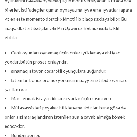
oyunlarını həvəslə oynamaq üçün mobil versiyadan istifadə edə
bilərlər. İstifadəçilər qumar oynaya, maliyyə əməliyyatları apara
və en este momento dəstək xidməti ilə əlaqə saxlaya bilər. Bu
məqsədlə tərtibatçılar əla Pin Upwards Bet məhsulu təklif
etdilər.
Canlı oyunları oynamaq üçün onları yükləməyə ehtiyac
yoxdur, bütün proses onlayndır.
sınamaq istəyən cəsarətli oyunçulara uyğundur.
İstənilən bonus promosyonunun müəyyən istifadə və mərc
şərtləri var.
Mərc etmək istəyən idmansevərlər üçün rəsmi veb
Mütəxəssisləri peşəkar biliklərə malikdirlər, buna görə də
onlar sizi maraqlandıran istənilən suala cavab almağa kömək
edəcəklər.
Bundan sonra,