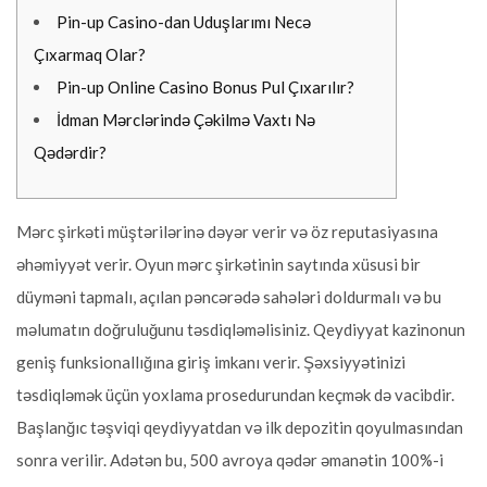
Pin-up Casino-dan Uduşlarımı Necə
Çıxarmaq Olar?
Pin-up Online Casino Bonus Pul Çıxarılır?
İdman Mərclərində Çəkilmə Vaxtı Nə
Qədərdir?
Mərc şirkəti müştərilərinə dəyər verir və öz reputasiyasına
əhəmiyyət verir. Oyun mərc şirkətinin saytında xüsusi bir
düyməni tapmalı, açılan pəncərədə sahələri doldurmalı və bu
məlumatın doğruluğunu təsdiqləməlisiniz. Qeydiyyat kazinonun
geniş funksionallığına giriş imkanı verir. Şəxsiyyətinizi
təsdiqləmək üçün yoxlama prosedurundan keçmək də vacibdir.
Başlanğıc təşviqi qeydiyyatdan və ilk depozitin qoyulmasından
sonra verilir. Adətən bu, 500 avroya qədər əmanətin 100%-i