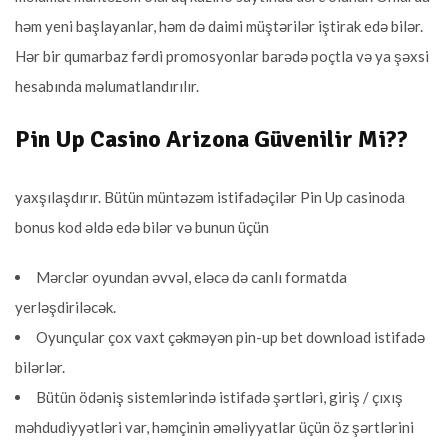
həm yeni başlayanlar, həm də daimi müştərilər iştirak edə bilər.
Hər bir qumarbaz fərdi promosyonlar barədə poçtla və ya şəxsi
hesabında məlumatlandırılır.
Pin Up Casino Arizona Güvenilir Mi??
yaxşılaşdırır. Bütün müntəzəm istifadəçilər Pin Up casinoda
bonus kod əldə edə bilər və bunun üçün
Mərclər oyundan əvvəl, eləcə də canlı formatda
yerləşdiriləcək.
Oyunçular çox vaxt çəkməyən pin-up bet download istifadə
bilərlər.
Bütün ödəniş sistemlərində istifadə şərtləri, giriş / çıxış
məhdudiyyətləri var, həmçinin əməliyyatlar üçün öz şərtlərini