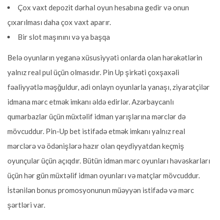
Çox vaxt depozit dərhal oyun hesabına gedir və onun
çıxarılması daha çox vaxt aparır.
Bir slot maşınını və ya başqa
Belə oyunların yeganə xüsusiyyəti onlarda olan hərəkətlərin
yalnız real pul üçün olmasıdır. Pin Up şirkəti çoxşaxəli
fəaliyyətlə məşğuldur, adi onlayn oyunlarla yanaşı, ziyarətçilər
idmana mərc etmək imkanı əldə edirlər. Azərbaycanlı
qumarbazlar üçün müxtəlif idman yarışlarına mərclər də
mövcuddur. Pin-Up bet istifadə etmək imkanı yalnız real
mərclərə və ödənişlərə hazır olan qeydiyyatdan keçmiş
oyunçular üçün açıqdır. Bütün idman mərc oyunları həvəskarları
üçün hər gün müxtəlif idman oyunları və matçlar mövcuddur.
İstənilən bonus promosyonunun müəyyən istifadə və mərc
şərtləri var.