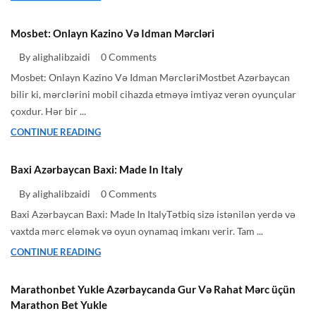
Mosbet: Onlayn Kazino Və Idman Mərcləri
By alighalibzaidi
0 Comments
Mosbet: Onlayn Kazino Və Idman MərcləriMostbet Azərbaycan
bilir ki, mərclərini mobil cihazda etməyə imtiyaz verən oyunçular
çoxdur. Hər bir ...
CONTINUE READING
Baxi Azərbaycan Baxi: Made In Italy
By alighalibzaidi
0 Comments
Baxi Azərbaycan Baxi: Made In ItalyTətbiq sizə istənilən yerdə və
vaxtda mərc eləmək və oyun oynamaq imkanı verir. Tam ...
CONTINUE READING
Marathonbet Yukle Azərbaycanda Gur Və Rahat Mərc üçün
Marathon Bet Yukle