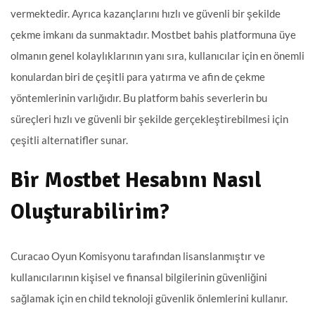
vermektedir. Ayrıca kazançlarını hızlı ve güvenli bir şekilde
çekme imkanı da sunmaktadır. Mostbet bahis platformuna üye
olmanın genel kolaylıklarının yanı sıra, kullanıcılar için en önemli
konulardan biri de çeşitli para yatırma ve afin de çekme
yöntemlerinin varlığıdır. Bu platform bahis severlerin bu
süreçleri hızlı ve güvenli bir şekilde gerçekleştirebilmesi için
çeşitli alternatifler sunar.
Bir Mostbet Hesabını Nasıl
Oluşturabilirim?
Curacao Oyun Komisyonu tarafından lisanslanmıştır ve
kullanıcılarının kişisel ve finansal bilgilerinin güvenliğini
sağlamak için en child teknoloji güvenlik önlemlerini kullanır.