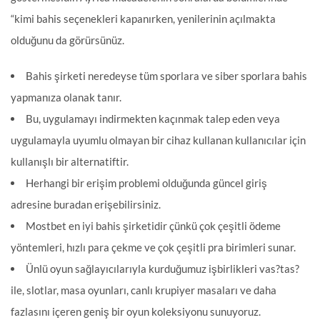
“kimi bahis seçenekleri kapanırken, yenilerinin açılmakta
olduğunu da görürsünüz.
Bahis şirketi neredeyse tüm sporlara ve siber sporlara bahis
yapmanıza olanak tanır.
Bu, uygulamayı indirmekten kaçınmak talep eden veya
uygulamayla uyumlu olmayan bir cihaz kullanan kullanıcılar için
kullanışlı bir alternatiftir.
Herhangi bir erişim problemi olduğunda güncel giriş
adresine buradan erişebilirsiniz.
Mostbet en iyi bahis şirketidir çünkü çok çeşitli ödeme
yöntemleri, hızlı para çekme ve çok çeşitli pra birimleri sunar.
Ünlü oyun sağlayıcılarıyla kurduğumuz işbirlikleri vas?tas?
ile, slotlar, masa oyunları, canlı krupiyer masaları ve daha
fazlasını içeren geniş bir oyun koleksiyonu sunuyoruz.