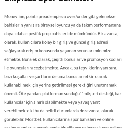
Moneyline, point spread empieza over/under gibi geleneksel
bahislerin yanı sıra bireysel oyuncu ya da takım performansına
dayalı daha spesifik prop bahisleri de mümkündür. Bir avantaj
olarak, kullanıcılara kolay bir giriş ve güncel giriş adresi
sağlayarak erişim konusunda yaşanan sorunları minimize
etmekte. Buna ek olarak, çeşitli bonuslar ve promosyon kodları
ile oyuncularını cezbetmekte. Ancak, bu teşviklerin yanı sıra,
bazı koşullar ve şartların de uma bonusları etkin olarak
kullanabilmek için yerine getirilmesi gerektiğini unutmamak
önemli. Öte yandan, platformun sunduğu” “müşteri desteği, bazı
kullanıcılar için sınırlı olabilmekte veya yavaş yanıt
verebilmekte ki bu da belirli durumlarda dezavantaj olarak
görülebilir. Mostbet, kullanıcılarına spor bahisleri ve online
casino oyunları sunarak geniş bir eğlence yelpazesi vaat ediyor.