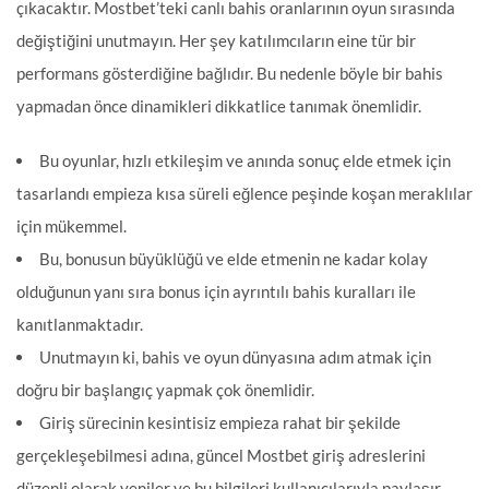
çıkacaktır. Mostbet’teki canlı bahis oranlarının oyun sırasında
değiştiğini unutmayın. Her şey katılımcıların eine tür bir
performans gösterdiğine bağlıdır. Bu nedenle böyle bir bahis
yapmadan önce dinamikleri dikkatlice tanımak önemlidir.
Bu oyunlar, hızlı etkileşim ve anında sonuç elde etmek için
tasarlandı empieza kısa süreli eğlence peşinde koşan meraklılar
için mükemmel.
Bu, bonusun büyüklüğü ve elde etmenin ne kadar kolay
olduğunun yanı sıra bonus için ayrıntılı bahis kuralları ile
kanıtlanmaktadır.
Unutmayın ki, bahis ve oyun dünyasına adım atmak için
doğru bir başlangıç yapmak çok önemlidir.
Giriş sürecinin kesintisiz empieza rahat bir şekilde
gerçekleşebilmesi adına, güncel Mostbet giriş adreslerini
düzenli olarak yeniler ve bu bilgileri kullanıcılarıyla paylaşır.