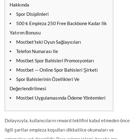
Hakkında
Spor Disiplinleri
500 ₺ Empieza 250 Free Backbone Kadar Ilk
Yatırım Bonusu
Mostbet’teki Oyun Sağlayıcıları
Telefon Numarası Ile
Mostbet Spor Bahisleri Promosyonları
Mostbet — Online Spor Bahisleri Şirketi
Spor Bahislerinin Özellikleri Ve
Değerlendirilmesi
Mostbet Uygulamasında Ödeme Yöntemleri
Dolayısıyla, kullanıcıların reward teklifini kabul etmeden önce
ilgili şartlar empieza koşulları dikkatlice okumaları ve