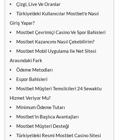
Çizgi, Live Ve Oranlar
Türkiye’deki Kullanıcılar Mostbet’e Nasıl
Giriş Yapar?
Mostbet Çevrimiçi Casino Ve Spor Bahisleri
Mostbet Kazancımı Nasıl Çekebilirim?
Mostbet Mobil Uygulama Ile Net Sitesi
Arasındaki Fark
Ödeme Metodları
Espor Bahisleri
Mostbet Müşteri Temsilcileri 24 Sewaktu
Hizmet Veriyor Mu?
Minimum Ödeme Tutarı
Mostbet’in Başlıca Avantajları
Mostbet Müşteri Desteği
Türkiye’deki Resmi Mostbet Casino Sitesi