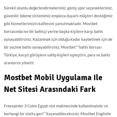
Sürekli olumlu değerlendirmelerimiz, geniş spor seçeneklerimiz,
güvenilir ödeme sistemimiz empieza duyarlı müşteri desteğimiz
gibi hizmetlerimizin kalitesini yansıtmaktadır. Mostbet
borsasında ise bir bahisçi yerine başka kişilere karşı bahis
oynayabilirsiniz. Kazanmak için olduğu kadar kaybetmek için de
bir seçime bahis oynayabilirsiniz. Mostbet” “bahis borsası
Türkiye, karşıt görüşlere sahip kişileri eşleştirir, para ve bahis
oranlarını yönetir.
Mostbet Mobil Uygulama Ile
Net Sitesi Arasındaki Fark
Freespinler 3 Coins Egypt slot makinesinde kullanılmalıdır ve
herhangi bir slotta geri” “kazanabileceksiniz. Mostbet English’e