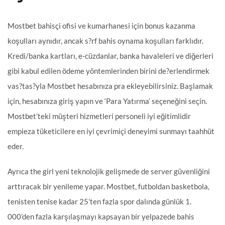
Mostbet bahisçi ofisi ve kumarhanesi için bonus kazanma
koşulları aynıdır, ancak s?rf bahis oynama koşulları farklıdır.
Kredi/banka kartları, e-cüzdanlar, banka havaleleri ve diğerleri
gibi kabul edilen ödeme yöntemlerinden birini de?erlendirmek
vas?tas?yla Mostbet hesabınıza pra ekleyebilirsiniz. Başlamak
için, hesabınıza giriş yapın ve ‘Para Yatırma’ seçeneğini seçin.
Mostbet’teki müşteri hizmetleri personeli iyi eğitimlidir
empieza tüketicilere en iyi çevrimiçi deneyimi sunmayı taahhüt
eder.
Ayrıca the girl yeni teknolojik gelişmede de server güvenliğini
arttıracak bir yenileme yapar. Mostbet, futboldan basketbola,
tenisten tenise kadar 25’ten fazla spor dalında günlük 1.
000’den fazla karşılaşmayı kapsayan bir yelpazede bahis