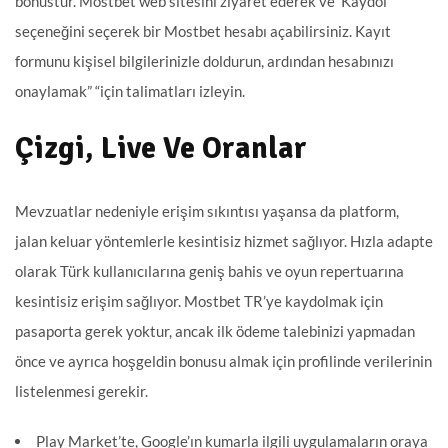
bonustur. Mostbet web sitesini ziyaret ederek ve ‘Kaydol’
seçeneğini seçerek bir Mostbet hesabı açabilirsiniz. Kayıt
formunu kişisel bilgilerinizle doldurun, ardından hesabınızı
onaylamak” “için talimatları izleyin.
Çizgi, Live Ve Oranlar
Mevzuatlar nedeniyle erişim sıkıntısı yaşansa da platform,
jalan keluar yöntemlerle kesintisiz hizmet sağlıyor. Hızla adapte
olarak Türk kullanıcılarına geniş bahis ve oyun repertuarına
kesintisiz erişim sağlıyor. Mostbet TR’ye kaydolmak için
pasaporta gerek yoktur, ancak ilk ödeme talebinizi yapmadan
önce ve ayrıca hoşgeldin bonusu almak için profilinde verilerinin
listelenmesi gerekir.
Play Market’te, Google’ın kumarla ilgili uygulamaların oraya