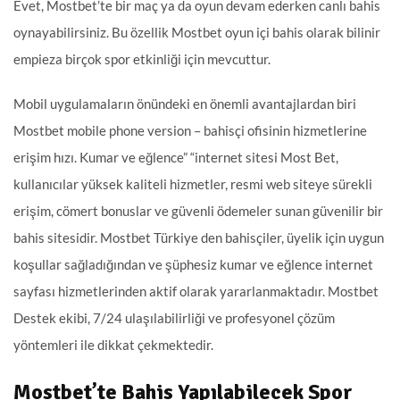
Evet, Mostbet’te bir maç ya da oyun devam ederken canlı bahis
oynayabilirsiniz. Bu özellik Mostbet oyun içi bahis olarak bilinir
empieza birçok spor etkinliği için mevcuttur.
Mobil uygulamaların önündeki en önemli avantajlardan biri
Mostbet mobile phone version – bahisçi ofisinin hizmetlerine
erişim hızı. Kumar ve eğlence” “internet sitesi Most Bet,
kullanıcılar yüksek kaliteli hizmetler, resmi web siteye sürekli
erişim, cömert bonuslar ve güvenli ödemeler sunan güvenilir bir
bahis sitesidir. Mostbet Türkiye den bahisçiler, üyelik için uygun
koşullar sağladığından ve şüphesiz kumar ve eğlence internet
sayfası hizmetlerinden aktif olarak yararlanmaktadır. Mostbet
Destek ekibi, 7/24 ulaşılabilirliği ve profesyonel çözüm
yöntemleri ile dikkat çekmektedir.
Mostbet’te Bahis Yapılabilecek Spor