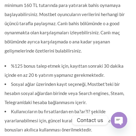
minimum 160 TL tutarında para yatırarak bahis oynamaya
başlayabilirsiniz. Mostbet oyuncuların verilerini herhangi bir
üçüncü tarafla paylaşmaz. Canlı bahis bölümünde o a good
oynanmakta olan karşılaşmaları izleyebilirsiniz. Canlı maç
bölümünde ayrıca karşılaşmada o ana kadar yaşanan
gelişmelerinde özetlerini bulabilirsiniz.
%125 bonus talep etmek için, kayıttan sonraki 30 dakika
içinde en az 20 ₺ yatırım yapmanız gerekmektedir.
Sosyal ağlar üzerinden kayıt seçeneği, Mostbet’teki bir
hesabın sosyal ağlardan birinde veya Search engines, Steam,
Telegram’daki hesaba bağlanmasını içerir.
Kullanıcıların bu fırsatlardan en ba?ar?l? şekilde
Contact us
yararlanabilmesi için, güncel kuralları takip etmesi ve bu
bonusları akıllıca kullanması önerilmektedir.
Open