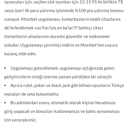
oyuncuları için, seçilen slot oyunları için 12-15 FS ile birlikte 7$
veya üzeri ilk para yatırma işleminde %100 pra yatırma bonusu
sunuyor. Mostbet uygulaması, kumarbazların mobil cihazlarını
de?erlendirmek vas?tas?yla en ba?ar?l? bahisçi sitesi
hizmetlerini almalarının durante güvenilir ve mükemmel
yoludur. Uygulamayı çevrimiçi indirin ve Mostbet’ten sayısız
kazanç elde edin.
Uygulamayı güncellemek, uygulamayı açtığınızda gelen
geliştiricilerin isteği üzerine zaman yürütülen bir süreçtir.
Ayrıca rulet, poker ve black jack gibi bilinen oyunların Türkçe
masaları de uma bulunmakta.
Bu adımlardan sonra, otomatik olarak kişisel hesabınıza
giriş yapacak ve bonusları kullanmanıza ve bahis oynamanıza
izin vereceksiniz.