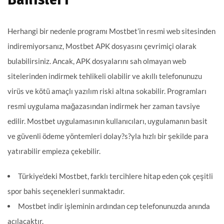
Herhangi bir nedenle programı Mostbet’in resmi web sitesinden
indiremiyorsanız, Mostbet APK dosyasını çevrimiçi olarak
bulabilirsiniz. Ancak, APK dosyalarını sah olmayan web
sitelerinden indirmek tehlikeli olabilir ve akıllı telefonunuzu
virüs ve kötü amaçlı yazılım riski altına sokabilir. Programları
resmi uygulama mağazasından indirmek her zaman tavsiye
edilir. Mostbet uygulamasının kullanıcıları, uygulamanın basit
ve güvenli ödeme yöntemleri dolay?s?yla hızlı bir şekilde para
yatırabilir empieza çekebilir.
Türkiye’deki Mostbet, farklı tercihlere hitap eden çok çeşitli
spor bahis seçenekleri sunmaktadır.
Mostbet indir işleminin ardından cep telefonunuzda anında
açılacaktır.