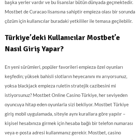
başka yerler vardır ve bu lisanslar bütün dünyada geçmektedir.
Mostbet de Curacao lisansına sahiptir empieza olası bir sorunda
çözüm için kullanıcılar buradaki yetkililer ile temasa geçilebilir.
Türkiye’deki Kullanıcılar Mostbet’e
Nasıl Giriş Yapar?
En yeni sürümleri, popüler favorileri empieza özel oyunları
keşfedin; yüksek bahisli slotların heyecanını mı arıyorsunuz,
yoksa blackjack empieza ruletin stratejik cazibesini mi
istiyorsunuz? Mostbet Online Casino Türkiye, her seviyeden
oyuncuya hitap eden oyunlarla sizi bekliyor. Mostbet Türkiye
giriş mobil uygulamada, siteyle aynı kurallara göre yapılır –
kişisel hesabınıza girmek için hesaba bağlı bir telefon numarası
veya e-posta adresi kullanmanız gerekir. Mostbet, casino