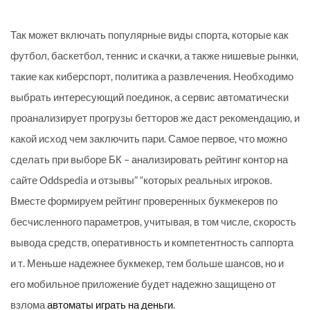
Так может включать популярные виды спорта, которые как
футбол, баскетбол, теннис и скачки, а также нишевые рынки,
такие как киберспорт, политика а развлечения. Необходимо
выбрать интересующий поединок, а сервис автоматически
проанализирует прогрузы бетторов же даст рекомендацию, и
какой исход чем заключить пари. Самое первое, что можно
сделать при выборе БК – анализировать рейтинг контор на
сайте Oddspedia и отзывы” “которых реальных игроков.
Вместе формируем рейтинг проверенных букмекеров по
бесчисленного параметров, учитывая, в том числе, скорость
вывода средств, оперативность и компетентность саппорта
и т. Меньше надежнее букмекер, тем больше шансов, но и
его мобильное приложение будет надежно защищено от
взлома
автоматы играть на деньги
.