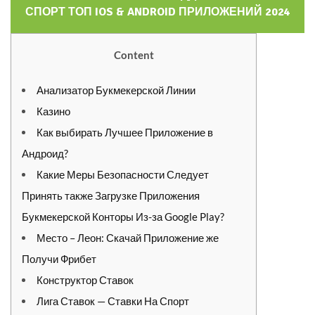
СПОРТ ТОП IOS & ANDROID ПРИЛОЖЕНИЙ 2024
Content
Анализатор Букмекерской Линии
Казино
Как выбирать Лучшее Приложение в
Андроид?
Какие Меры Безопасности Следует
Принять также Загрузке Приложения
Букмекерской Конторы Из-за Google Play?
Место – Леон: Скачай Приложение же
Получи Фрибет
Конструктор Ставок
Лига Ставок — Ставки На Спор‪т‬