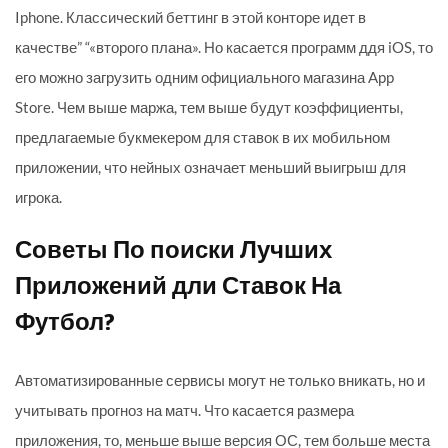
Iphone. Классический беттинг в этой конторе идет в
качестве” “«второго плана». Но касается программ ддя iOS, то
его можно загрузить одним официального магазина App
Store. Чем выше маржа, тем выше будут коэффициенты,
предлагаемые букмекером для ставок в их мобильном
приложении, что нейных означает меньший выигрыш для
игрока.
Советы По поиски Лучших
Приложений дли Ставок На
Футбол?
Автоматизированные сервисы могут не только вникать, но и
учитывать прогноз на матч. Что касается размера
приложения, то, меньше выше версия ОС, тем больше места