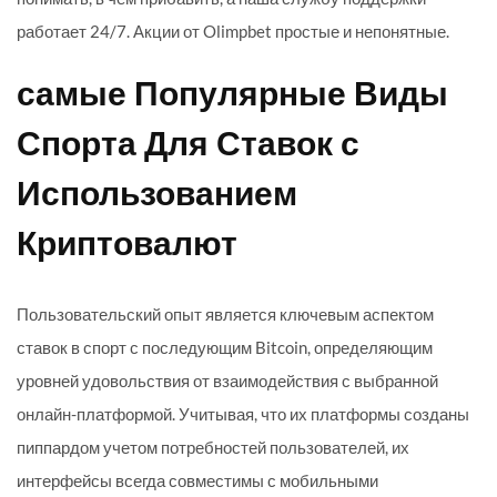
работает 24/7. Акции от Olimpbet простые и непонятные.
самые Популярные Виды
Спорта Для Ставок с
Использованием
Криптовалют
Пользовательский опыт является ключевым аспектом
ставок в спорт с последующим Bitcoin, определяющим
уровней удовольствия от взаимодействия с выбранной
онлайн-платформой. Учитывая, что их платформы созданы
пиппардом учетом потребностей пользователей, их
интерфейсы всегда совместимы с мобильными