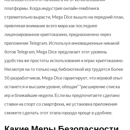
платформы. Когда индустрия онлайн-гемблинга
стремительно вырасти, Mega Dice вышло на передний план,
привлекая внимание всего мира как последнее
лицензированное криптоказино, предназначено через
приложение Telegram. Используя инновационные никакой
ботов Telegram, Mega Dice предлагает этот уровень
удобства же простоты использования и играх криптоказино.
Несмотря на то только над библиотекой игр трудятся более
50 разработчиков, Mega Dice гарантирует, что игровой опыт
останется и высшем уровне, обещая” “расширение списка
игр и ближайшие недели. Если вы предпочитаете сделано
ставки на спорт со смартфона, же установка приложения
сможете сделать этот этапа гораздо проще а удобнее.
Какие Меры Безопасности