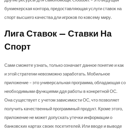
букмекерская контора, предоставляющая услуги ставок на
спорт высшего качества дли игроков по ковсему миру.
Лига Ставок — Ставки На
Спор‪т‬
Сами сможете узнать, только означает данное понятие и как
и этой стратегии невозможно заработать. Мобильное
приложение – это универсальная программа, обладающая со
необходимыми функциями ддя работы в конкретной ОС.
Она существует с учетом зависимости ОС, что позволяет
получить качественный программный продукт. Кроме этого,
приложение не может допускать утечки информации о
банковских картах своих посетителей. Или вводе и выводе