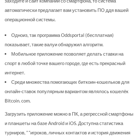
заходите и сайт компании со смартфона, то система
автоматически предлагает вам установить ПО ддя вашей
операционной системы.
Одноиз, так программа Oddsportal (бесплатная)
показывает, такие валуи обнаружил алгоритм.
Мобильное приложение позволяет делать ставки на
спорт в любой точке вашего городе, где есть прекрасный
интернет.
Среди множества помогающих биткоин-кошельков для
онлайн-ставок популярным вариантом являлось кошелёк
Bitcoin. com.
Загрузить приложение можно в ПК, а регрессной смартфоны
и планшеты на базе Android и iOS. Доступна статистика
турниров, ” “игроков, личных контактов и история движения