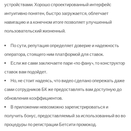
устройствами. Хорошо спроектированный интерфейс
интуитивно понятен, быстро загружается, облегчает
навигацию и а конечном итоге позволяет улучшенный
пользовательский жизненный.
По сути, репутация определяет доверие и надежность
оператора, стоящего ним платформой для ставок.
Если же сами заключаете пари «по фану», то конструктор
ставок вам подойдет.
Но, не стоит надеясь, что видео сделано опережать даже
сами сотрудников БК же предоставлять вам доступную до
обновления коэффициентов.
В приложении невозможно зарегистрироваться и
получить бонус, предоставляемый за использованный во во
процедуры по регистрации Бетсити промокод.