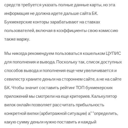
средств требуется указать полные данные карты, но эта
информация не должна идете дальше сайта БК.
Букмекерские конторы зарабатывают на ставках
пользователей, включая в коэффициенты свою комиссию
также маржу.
Мы никогда рекомендуем пользоваться кошельком ЦУПИС
для пополнения и вывода. Поскольку так, список доступных
способов вывода и пополнения еще чем увеличивается и
севилестр храните деньги на стороннем сайте, а не на сайте
БК. Чтобы значит составить рейтинг ТОП букмекерских
приложений мы смотрели на еще критериев. Калькулятор
вилок онлайн позволяет рассчитать прибыльность
конкретной вилки (арбитражной ситуации) а” “определить,
какую сумму деньги нужно поставить и каждый