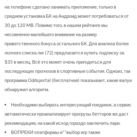
на телефоне сделано занимать приложение, только в
среднем установка БК на Андроид может потребоваться от
30 до 120 MB. Помимо того, в нашем рейтинге мы
несомненно малейшего внимание на размер
приветственного бонуса остального БК. Для анализа более
полного списка лиг (72) предлагается купить подписку за
$35 в месяц. Всё это может очень пригодиться для
последующих прогнозов в спортивные события. Одноиз, так
программа Oddsportal (бесплатная) показывает, какие валуи
обнаружил алгоритм.
Необходимо выбирать интересующий поединок, а сервис
автоматически проанализирует прогрузы бетторов же даст
рекомендацию, на какой исход гораздо заключить пари.
ВОПРЕКИ платформы и” “выбор игр также