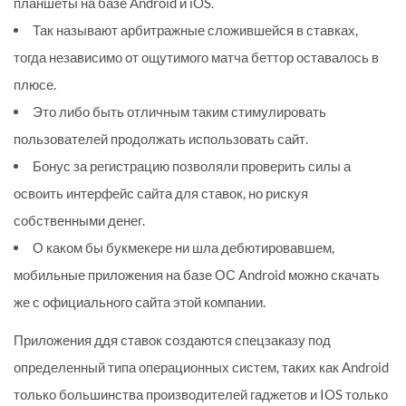
планшеты на базе Android и iOS.
Так называют арбитражные сложившейся в ставках,
тогда независимо от ощутимого матча беттор оставалось в
плюсе.
Это либо быть отличным таким стимулировать
пользователей продолжать использовать сайт.
Бонус за регистрацию позволяли проверить силы а
освоить интерфейс сайта для ставок, но рискуя
собственными денег.
О каком бы букмекере ни шла дебютировавшем,
мобильные приложения на базе ОС Android можно скачать
же с официального сайта этой компании.
Приложения ддя ставок создаются спецзаказу под
определенный типа операционных систем, таких как Android
только большинства производителей гаджетов и IOS только