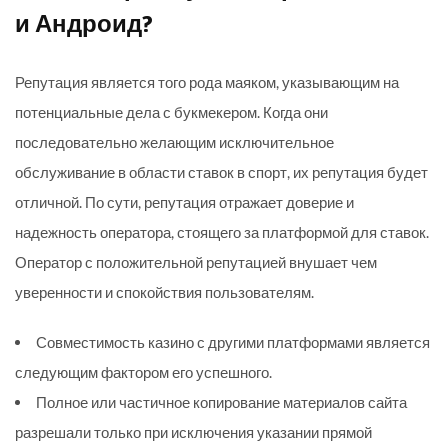
и Андроид?
Репутация является того рода маяком, указывающим на
потенциальные дела с букмекером. Когда они
последовательно желающим исключительное
обслуживание в области ставок в спорт, их репутация будет
отличной. По сути, репутация отражает доверие и
надежность оператора, стоящего за платформой для ставок.
Оператор с положительной репутацией внушает чем
уверенности и спокойствия пользователям.
Совместимость казино с другими платформами является
следующим фактором его успешного.
Полное или частичное копирование материалов сайта
разрешали только при исключения указании прямой