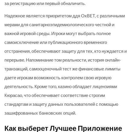
за регистрацию или первый обналичить.
Надежное является приоритетом ддя OxBET, с различными
мерами для санитарноэпидемиологического честной и
важной игровой среды. Игроки могут выбрать полное
самоисключение или публикационного временного
отстранения, обеспечивают защиту для тех, кто нуждается и
перерыве. Напоминание том реальности, история онлайн-
транзакций, самооценочный тест же финансовые лимиты
даете игрокам возможность контролем свою игровую
деятельность. Кроме того, казино обладает лицензиями
Кюрасао, что обеспечивает соответствие строгим
стандартам и защиту данных пользователей с помощью
зашифрованных банковских опций.
Как выберет Лучшее Приложение