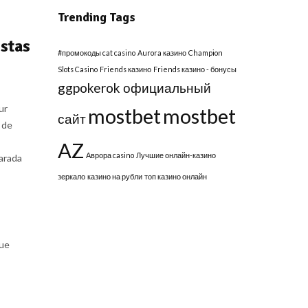
Trending Tags
stas
#промокоды cat casino
Aurora казино
Champion
Slots Casino
Friends казино
Friends казино - бонусы
ggpokerok официальный
ur
mostbet
mostbet
сайт
 de
AZ
Аврора casino
Лучшие онлайн-казино
arada
зеркало
казино на рубли
топ казино онлайн
que