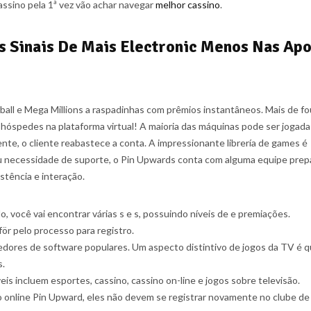
assino pela 1ª vez vão achar navegar
melhor cassino
.
 Sinais De Mais Electronic Menos Nas Apo
erball e Mega Millions a raspadinhas com prêmios instantâneos. Mais de fo
óspedes na plataforma virtual! A maioria das máquinas pode ser jogada
nte, o cliente reabastece a conta. A impressionante librería de games é
ou necessidade de suporte, o Pin Upwards conta com alguma equipe prep
stência e interação.
, você vai encontrar várias s e s, possuindo níveis de e premiações.
ör pelo processo para registro.
dores de software populares. Um aspecto distintivo de jogos da TV é 
s.
is incluem esportes, cassino, cassino on-line e jogos sobre televisão.
 online Pin Upward, eles não devem se registrar novamente no clube de