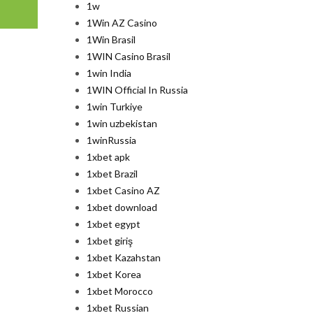
1w
1Win AZ Casino
1Win Brasil
1WIN Casino Brasil
1win India
1WIN Official In Russia
1win Turkiye
1win uzbekistan
1winRussia
1xbet apk
1xbet Brazil
1xbet Casino AZ
1xbet download
1xbet egypt
1xbet giriş
1xbet Kazahstan
1xbet Korea
1xbet Morocco
1xbet Russian