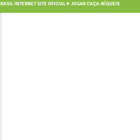
RASIL INTERNET SITE OFICIAL ᐈ JOGAR CAÇA-NÍQUEIS