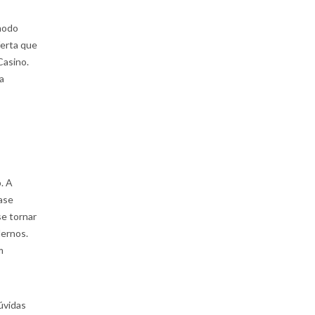
modo
ferta que
Casino.
a
. A
ase
e tornar
dernos.
m
úvidas