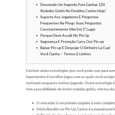
Desvende Um Segredo Para Ganhar 120
Rodadas Grátis No Doubleu Casino Hoje!
Suporte Aos Jogadores E Perguntas
Frequentes Na Pinup: Suas Perguntas
Constantemente Vêm Em 1º Lugar
Porque Deve Acudir No Pin Up
Segurança E Proteção Carry Out Pin-up
Baixar Pin-up E Despojar O Dinheiro La Cual
Você Ganha – Termos E Limites
Existem várias estratégias que você pode usar para aum
importantes é escolher jogos com os quais você esteja f
motivado enquanto estiver jogando. Outra estratégia é
tem a possibilidade de incluir rodadas grátis, ofertas d
O vencedor é um primeiro jogador a new complet
Sticky Bandits no Pin-Up Casino é a maneira perfe