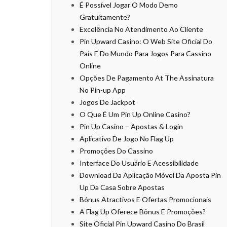
É Possível Jogar O Modo Demo
Gratuitamente?
Excelência No Atendimento Ao Cliente
Pin Upward Casino: O Web Site Oficial Do
País E Do Mundo Para Jogos Para Cassino
Online
Opções De Pagamento At The Assinatura
No Pin-up App
Jogos De Jackpot
O Que É Um Pin Up Online Casino?
Pin Up Casino – Apostas & Login
Aplicativo De Jogo No Flag Up
Promoções Do Cassino
Interface Do Usuário E Acessibilidade
Download Da Aplicação Móvel Da Aposta Pin
Up Da Casa Sobre Apostas
Bónus Atractivos E Ofertas Promocionais
A Flag Up Oferece Bônus E Promoções?
Site Oficial Pin Upward Casino Do Brasil